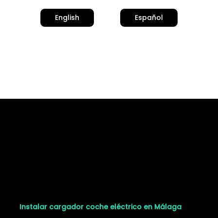
English
Español
Ciudades donde
instalamos
Instalar cargador coche eléctrico en Málaga