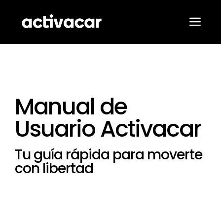
Saltar
al
contenido
Alter
nave
Nuestros
Pro
Manual de
Con
Usuario Activacar
B
Tu guía rápida para moverte
con libertad
Con