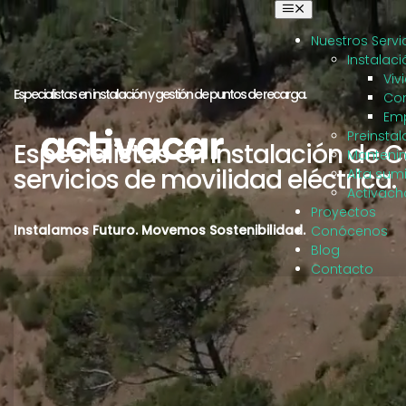
Saltar
Alternar
navegación
al
Nuestros Servi
contenido
Instalac
Viv
Especialistas en instalación y gestión de puntos de recarga.
Co
Em
Preinsta
Especialistas en Instalación de C
Mantenim
servicios de movilidad eléctrica.
Alta sumi
Activach
Proyectos
Instalamos Futuro. Movemos Sostenibilidad.
Conócenos
Blog
Contacto