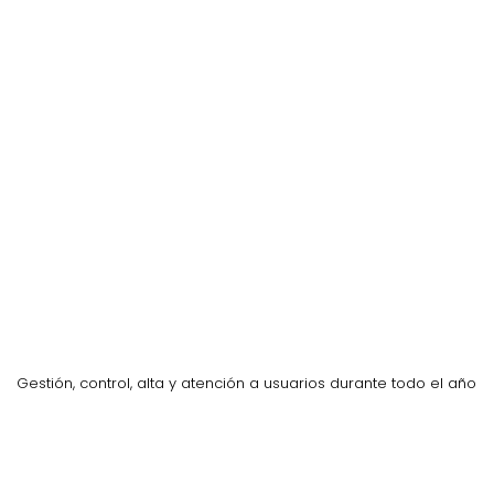
Punto de Recarga
ación del punto de carga eléctrico, además de su gestión y manten
Mantenimiento
 puntos de recarga instalados por Activacar. Proveemos el mejor se
Servicio Integral
Gestión, control, alta y atención a usuarios durante todo el año