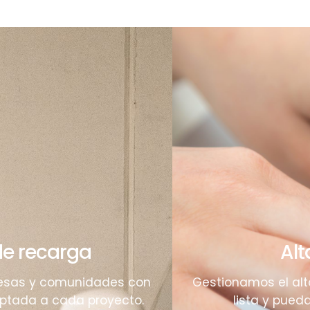
de recarga
Alt
resas y comunidades con
Gestionamos el alta
daptada a cada proyecto.
lista y pued