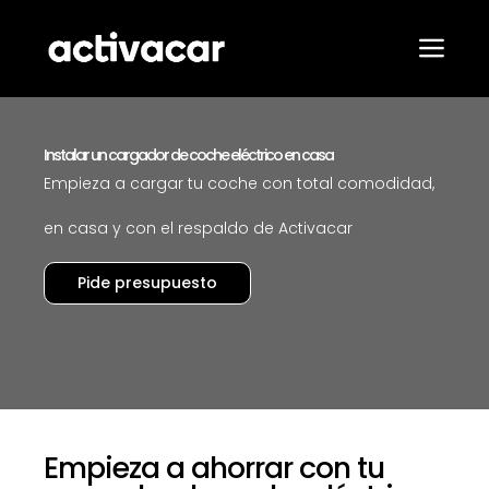
Saltar
al
contenido
Alter
nave
Nuestros
Instalar un cargador de coche eléctrico en casa
Pro
Empieza a cargar tu coche con total comodidad,
en casa y con el respaldo de Activacar
Con
Pide presupuesto
B
Con
Empieza a ahorrar con tu