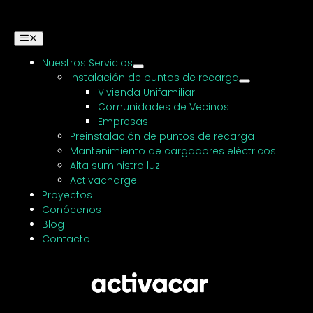
Saltar
al
contenido
Alternar
navegación
Nuestros Servicios
Instalación de puntos de recarga
Vivienda Unifamiliar
Comunidades de Vecinos
Empresas
Preinstalación de puntos de recarga
Mantenimiento de cargadores eléctricos
Alta suministro luz
Activacharge
Proyectos
Conócenos
Blog
Contacto