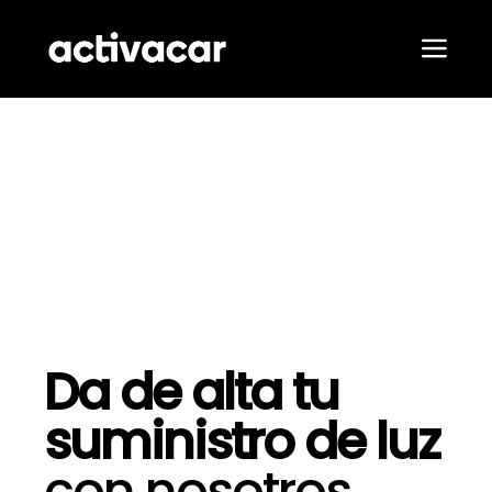
Saltar
al
contenido
Alter
nave
Nuestros
Pro
Con
B
Da de alta tu
Con
suministro de luz
con nosotros