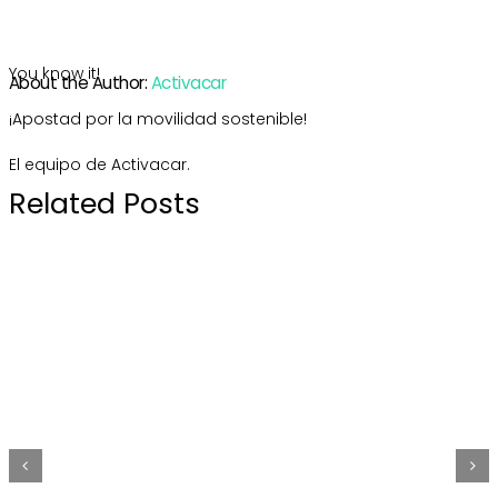
You know it!
About the Author:
Activacar
¡Apostad por la movilidad sostenible!
El equipo de Activacar.
Related Posts