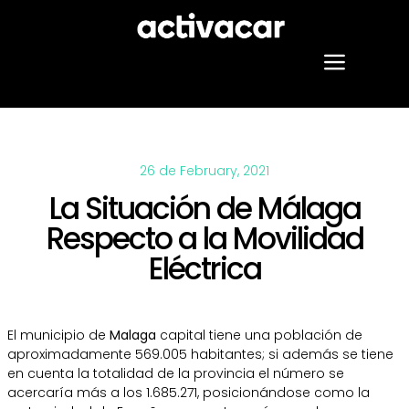
Skip
to
content
Toggle
Naviga
Our services
26 de February, 2021
Projects
La Situación de Málaga
Respecto a la Movilidad
About us
Eléctrica
Blog
El municipio de
Malaga
capital tiene una población de
Contact
aproximadamente 569.005 habitantes; si además se tiene
en cuenta la totalidad de la provincia el número se
acercaría más a los 1.685.271, posicionándose como la