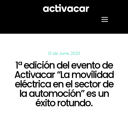
Skip
to
content
Toggle
Naviga
Our services
13 de June, 2023
Projects
1ª edición del evento de
Activacar “La movilidad
About us
eléctrica en el sector de
Blog
la automoción” es un
éxito rotundo.
Contact