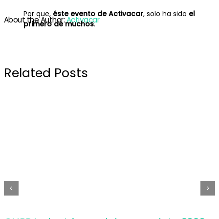
Por que,
éste evento de Activacar
, solo ha sido
el
About the Author:
Activacar
primero de muchos
.
Related Posts