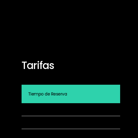
Tarifas
Tiempo de R
Precio por hora
Precio por día (Máximo 2)
Precio por día (Hasta el segundo)