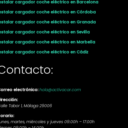
nstalar cargador coche eléctrico en Barcelona
nstalar cargador coche eléctrico en Córdoba
nstalar cargador coche eléctrico en Granada
nstalar cargador coche eléctrico en Sevilla
nstalar cargador coche eléctrico en Marbella
nstalar cargador coche eléctrico en Cádiz
Contacto:
orreo electrónico:
hola@activacar.com
irección:
alle Tabor 1, Málaga 29006
orario:
unes, martes, miércoles y jueves 09:00h – 17:00h
iernes 09:00h – 14:00h