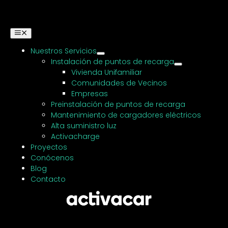
Saltar
al
contenido
Alternar
navegación
Nuestros Servicios
Instalación de puntos de recarga
Vivienda Unifamiliar
Comunidades de Vecinos
Empresas
Preinstalación de puntos de recarga
Mantenimiento de cargadores eléctricos
Alta suministro luz
Activacharge
Proyectos
Conócenos
Blog
Contacto