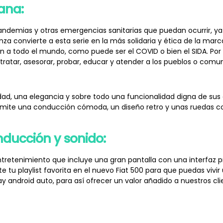
ana:
s pandemias y otras emergencias sanitarias que puedan ocurrir,
anza convierte a esta serie en la más solidaria y ética de la ma
n a todo el mundo, como puede ser el COVID o bien el SIDA. Po
 tratar, asesorar, probar, educar y atender a los pueblos o co
vidad, una elegancia y sobre todo una funcionalidad digna de su
permite una conducción cómoda, un diseño retro y unas ruedas
nducción y sonido:
retenimiento que incluye una gran pantalla con una interfaz pr
e tu playlist favorita en el nuevo Fiat 500 para que puedas viv
 android auto, para así ofrecer un valor añadido a nuestros cli