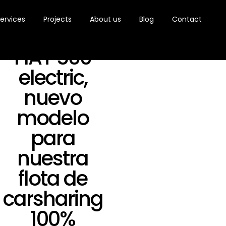
ervices
Projects
About us
Blog
Contact
4 de July, 2023
FIAT 500
electric,
nuevo
modelo
para
nuestra
flota de
carsharing
100%